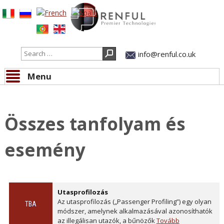
Search
info@renful.co.uk
Menu
Skip to content
Tanfolyamok és események
» Összes tanfolyam és esemény
Összes tanfolyam és
esemény
Utasprofilozás
Az utasprofilozás („Passenger Profiling”) egy olyan
TBA
módszer, amelynek alkalmazásával azonosíthatók
az illegálisan utazók, a bűnözők
Tovább