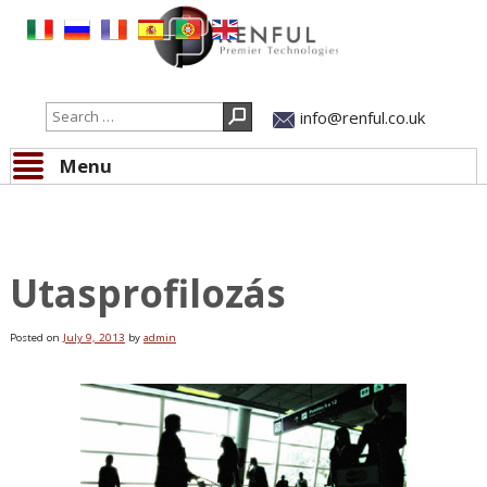
Search
info@renful.co.uk
Menu
Skip to content
All news
Utasprofilozás
Posted on
July 9, 2013
by
admin