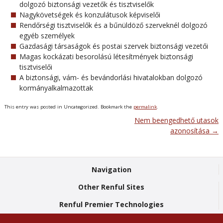
dolgozó biztonsági vezetők és tisztviselők
Nagykövetségek és konzulátusok képviselői
Rendőrségi tisztviselők és a bűnüldöző szerveknél dolgozó
egyéb személyek
Gazdasági társaságok és postai szervek biztonsági vezetői
Magas kockázati besorolású létesítmények biztonsági
tisztviselői
A biztonsági, vám- és bevándorlási hivatalokban dolgozó
kormányalkalmazottak
This entry was posted in Uncategorized. Bookmark the
permalink
.
Nem beengedhető utasok
Post navigation
azonosítása
→
Navigation
Other Renful Sites
Renful Premier Technologies