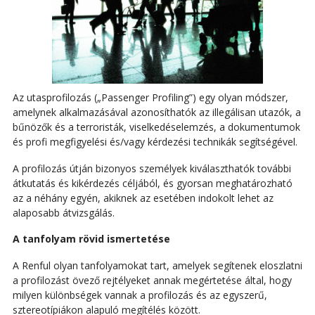
Az utasprofilozás („Passenger Profiling”) egy olyan módszer,
amelynek alkalmazásával azonosíthatók az illegálisan utazók, a
bűnözők és a terroristák, viselkedéselemzés, a dokumentumok
és profi megfigyelési és/vagy kérdezési technikák segítségével.
A profilozás útján bizonyos személyek kiválaszthatók további
átkutatás és kikérdezés céljából, és gyorsan meghatározható
az a néhány egyén, akiknek az esetében indokolt lehet az
alaposabb átvizsgálás.
A tanfolyam rövid ismertetése
A Renful olyan tanfolyamokat tart, amelyek segítenek eloszlatni
a profilozást övező rejtélyeket annak megértetése által, hogy
milyen különbségek vannak a profilozás és az egyszerű,
sztereotípiákon alapuló megítélés között.