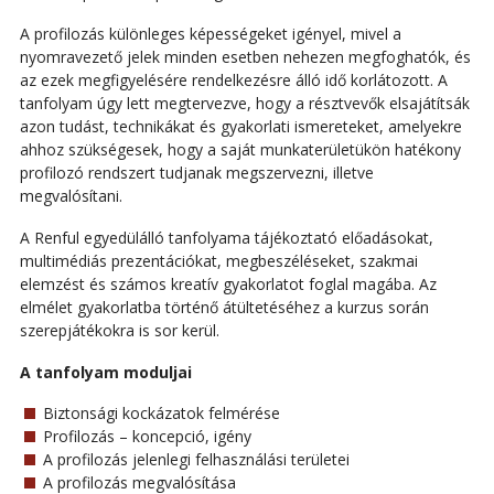
A profilozás különleges képességeket igényel, mivel a
nyomravezető jelek minden esetben nehezen megfoghatók, és
az ezek megfigyelésére rendelkezésre álló idő korlátozott. A
tanfolyam úgy lett megtervezve, hogy a résztvevők elsajátítsák
azon tudást, technikákat és gyakorlati ismereteket, amelyekre
ahhoz szükségesek, hogy a saját munkaterületükön hatékony
profilozó rendszert tudjanak megszervezni, illetve
megvalósítani.
A Renful egyedülálló tanfolyama tájékoztató előadásokat,
multimédiás prezentációkat, megbeszéléseket, szakmai
elemzést és számos kreatív gyakorlatot foglal magába. Az
elmélet gyakorlatba történő átültetéséhez a kurzus során
szerepjátékokra is sor kerül.
A tanfolyam moduljai
Biztonsági kockázatok felmérése
Profilozás – koncepció, igény
A profilozás jelenlegi felhasználási területei
A profilozás megvalósítása