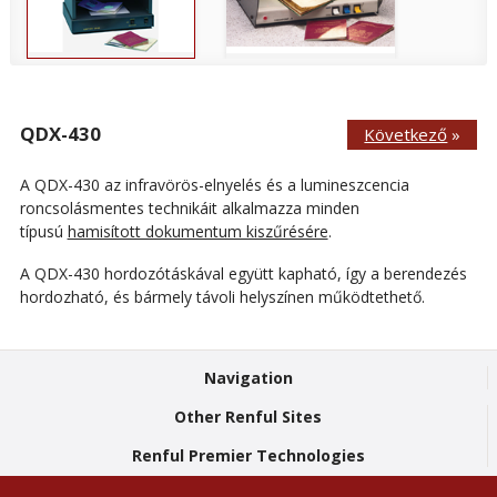
QDX-430
Következő
»
A QDX-430 az infravörös-elnyelés és a lumineszcencia
roncsolásmentes technikáit alkalmazza minden
típusú
hamisított dokumentum kiszűrésére
.
A QDX-430 hordozótáskával együtt kapható, így a berendezés
hordozható, és bármely távoli helyszínen működtethető.
Navigation
Other Renful Sites
Renful Premier Technologies