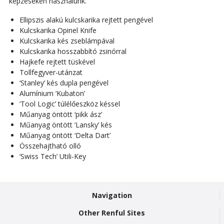
képzéseken használunk.
Ellipszis alakú kulcskarika rejtett pengével
Kulcskarika Opinel Knife
Kulcskarika kés zseblámpával
Kulcskarika hosszabbító zsinórral
Hajkefe rejtett tüskével
Tollfegyver-utánzat
‘Stanley’ kés dupla pengével
Alumínium ‘Kubaton’
‘Tool Logic’ túlélőeszköz késsel
Műanyag öntött ‘pikk ász’
Műanyag öntött ‘Lansky’ kés
Műanyag öntött ‘Delta Dart’
Összehajtható olló
‘Swiss Tech’ Utili-Key
Navigation
Other Renful Sites