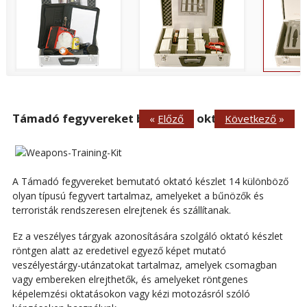
Támadó fegyvereket bemutató oktató készlet
«
Előző
Következő
»
A Támadó fegyvereket bemutató oktató készlet 14 különböző
olyan típusú fegyvert tartalmaz, amelyeket a bűnözők és
terroristák rendszeresen elrejtenek és szállítanak.
Ez a veszélyes tárgyak azonosítására szolgáló oktató készlet
röntgen alatt az eredetivel egyező képet mutató
veszélyestárgy-utánzatokat tartalmaz, amelyek csomagban
vagy embereken elrejthetők, és amelyeket röntgenes
képelemzési oktatásokon vagy kézi motozásról szóló