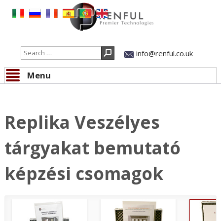
Search
info@renful.co.uk
Menu
Skip to content
Replika Veszélyes
tárgyakat bemutató
képzési csomagok