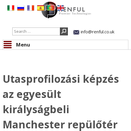
Search
info@renful.co.uk
Menu
Skip to content
All news
Utasprofilozási képzés
az egyesült
királyságbeli
Manchester repülőtér