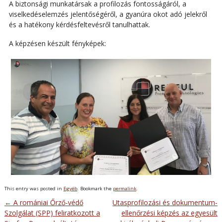
A biztonsági munkatársak a profilozás fontosságáról, a
viselkedéselemzés jelentőségéről, a gyanúra okot adó jelekről
és a hatékony kérdésfeltevésről tanulhattak.
A képzésen készült fényképek:
This entry was posted in
Egyéb
. Bookmark the
permalink
.
←
A romániai Őrző-védő
Utasprofilozási és dokumentum-
Post navigation
Szolgálat (SPP) feliratkozott a
ellenőrzési képzés az egyesült