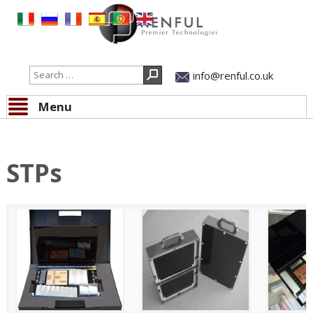
Search
info@renful.co.uk
Menu
Skip to content
STPs