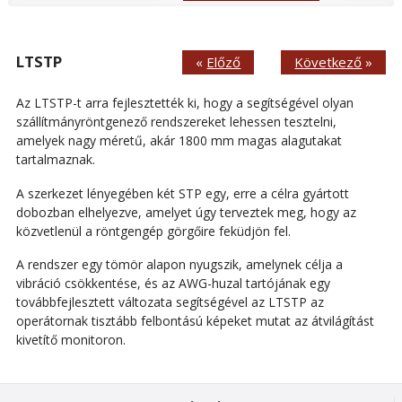
LTSTP
«
Előző
Következő
»
Az LTSTP-t arra fejlesztették ki, hogy a segítségével olyan
szállítmányröntgenező rendszereket lehessen tesztelni,
amelyek nagy méretű, akár 1800 mm magas alagutakat
tartalmaznak.
A szerkezet lényegében két STP egy, erre a célra gyártott
dobozban elhelyezve, amelyet úgy terveztek meg, hogy az
közvetlenül a röntgengép görgőire feküdjön fel.
A rendszer egy tömör alapon nyugszik, amelynek célja a
vibráció csökkentése, és az AWG-huzal tartójának egy
továbbfejlesztett változata segítségével az LTSTP az
operátornak tisztább felbontású képeket mutat az átvilágítást
kivetítő monitoron.