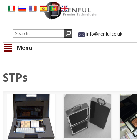
Search
info@renful.co.uk
Menu
Skip to content
STPs